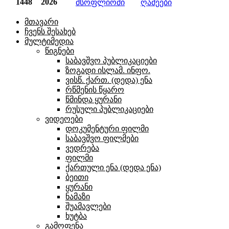
1448
2026
მსოფლიოში
ღამეები
მთავარი
ჩვენს შესახებ
მულტიმედია
წიგნები
საბავშვო პუბლიკაციები
ზოგადი ისლამ. ინფო.
ვისწ. ქართ. (დედა) ენა
რწმენის წყარო
წმინდა ყურანი
რუსული პუბლიკაციები
ვიდეოები
დოკუმენტური ფილმი
საბავშვო ფილმები
ვედრება
ფილმი
ქართული ენა (დედა ენა)
ბეითი
ყურანი
ნამაზი
შუამავლები
ხუტბა
გამოფენა