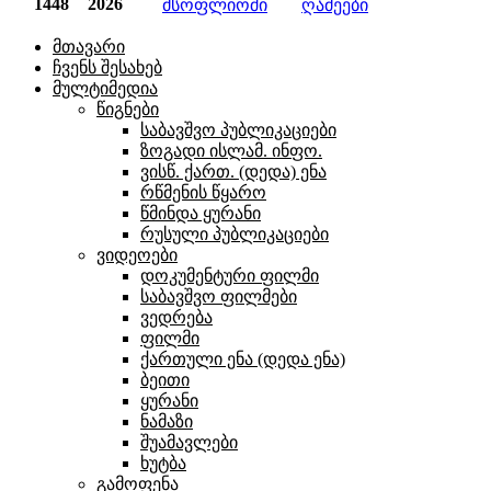
1448
2026
მსოფლიოში
ღამეები
მთავარი
ჩვენს შესახებ
მულტიმედია
წიგნები
საბავშვო პუბლიკაციები
ზოგადი ისლამ. ინფო.
ვისწ. ქართ. (დედა) ენა
რწმენის წყარო
წმინდა ყურანი
რუსული პუბლიკაციები
ვიდეოები
დოკუმენტური ფილმი
საბავშვო ფილმები
ვედრება
ფილმი
ქართული ენა (დედა ენა)
ბეითი
ყურანი
ნამაზი
შუამავლები
ხუტბა
გამოფენა