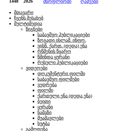
1448
2026
მსოფლიოში
ღამეები
მთავარი
ჩვენს შესახებ
მულტიმედია
წიგნები
საბავშვო პუბლიკაციები
ზოგადი ისლამ. ინფო.
ვისწ. ქართ. (დედა) ენა
რწმენის წყარო
წმინდა ყურანი
რუსული პუბლიკაციები
ვიდეოები
დოკუმენტური ფილმი
საბავშვო ფილმები
ვედრება
ფილმი
ქართული ენა (დედა ენა)
ბეითი
ყურანი
ნამაზი
შუამავლები
ხუტბა
გამოფენა