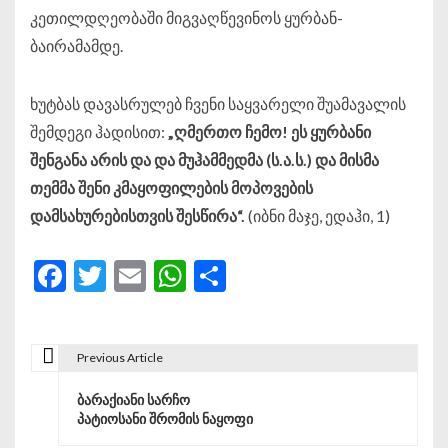
კეთილდღეობაში მიგვაღწევინოს ყურბან-
ბაირამამდე.
ხუტბას დავასრულებ ჩვენი საყვარელი შუამავალის
შემდეგი ჰადისით:
„
ღმერთო
ჩემო
!
ეს
ყურბანი
შენგანა
არის
და
და
მუჰამმედმა
(
ს
.
ა
.
ს
.)
და
მისმა
თემმა
შენი
კმაყოფილების
მოპოვების
დამსახურებისთვის
შესწირა
“.
(იბნი მაჯე, ედაჰი, 1)
Facebook
Twitter
Email
WhatsApp
Share
Previous Article
პოსტის ნავიგაცია
ბარაქიანი სარჩო
პატიოსანი შრომის ნაყოფი