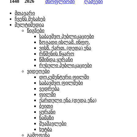
1448
2026
მსოფლიოში
ღამეები
მთავარი
ჩვენს შესახებ
მულტიმედია
წიგნები
საბავშვო პუბლიკაციები
ზოგადი ისლამ. ინფო.
ვისწ. ქართ. (დედა) ენა
რწმენის წყარო
წმინდა ყურანი
რუსული პუბლიკაციები
ვიდეოები
დოკუმენტური ფილმი
საბავშვო ფილმები
ვედრება
ფილმი
ქართული ენა (დედა ენა)
ბეითი
ყურანი
ნამაზი
შუამავლები
ხუტბა
გამოფენა