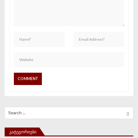
Search for:
ᲙᲐᲢᲔᲒᲝᲠᲘᲔᲑᲘ