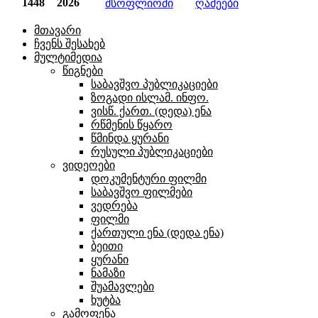
1448
2026
მსოფლიოში
ღამეები
მთავარი
ჩვენს შესახებ
მულტიმედია
წიგნები
საბავშვო პუბლიკაციები
ზოგადი ისლამ. ინფო.
ვისწ. ქართ. (დედა) ენა
რწმენის წყარო
წმინდა ყურანი
რუსული პუბლიკაციები
ვიდეოები
დოკუმენტური ფილმი
საბავშვო ფილმები
ვედრება
ფილმი
ქართული ენა (დედა ენა)
ბეითი
ყურანი
ნამაზი
შუამავლები
ხუტბა
გამოფენა