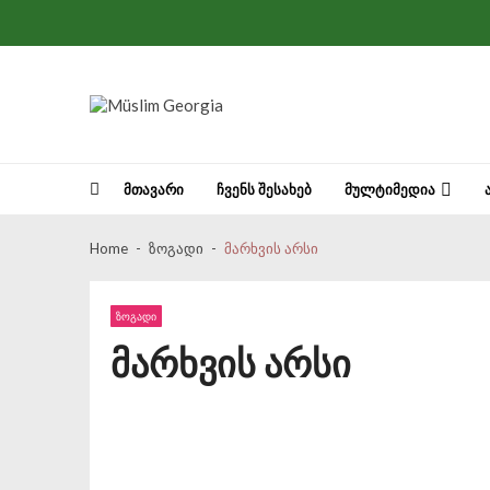
Skip to navigation
Skip to content
Müslim Georgia
ᲛᲗᲐᲕᲐᲠᲘ
ᲩᲕᲔᲜᲡ ᲨᲔᲡᲐᲮᲔᲑ
ᲛᲣᲚᲢᲘᲛᲔᲓᲘᲐ
ისლამი თანაგრძნობას და
შემწყნარებლობას
Home
ზოგადი
მარხვის არსი
ბოლო წუთი
ბრძანებს...
24/11/
სოფიო საქართველოდან, რომელიც
ᲖᲝᲒᲐᲓᲘ
მარხვის არსი