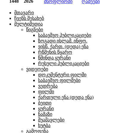
1448
2026
მსოფლიოში
ღამეები
მთავარი
ჩვენს შესახებ
მულტიმედია
წიგნები
საბავშვო პუბლიკაციები
ზოგადი ისლამ. ინფო.
ვისწ. ქართ. (დედა) ენა
რწმენის წყარო
წმინდა ყურანი
რუსული პუბლიკაციები
ვიდეოები
დოკუმენტური ფილმი
საბავშვო ფილმები
ვედრება
ფილმი
ქართული ენა (დედა ენა)
ბეითი
ყურანი
ნამაზი
შუამავლები
ხუტბა
გამოფენა