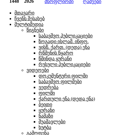
1448
2026
მსოფლიოში
ღამეები
მთავარი
ჩვენს შესახებ
მულტიმედია
წიგნები
საბავშვო პუბლიკაციები
ზოგადი ისლამ. ინფო.
ვისწ. ქართ. (დედა) ენა
რწმენის წყარო
წმინდა ყურანი
რუსული პუბლიკაციები
ვიდეოები
დოკუმენტური ფილმი
საბავშვო ფილმები
ვედრება
ფილმი
ქართული ენა (დედა ენა)
ბეითი
ყურანი
ნამაზი
შუამავლები
ხუტბა
გამოფენა