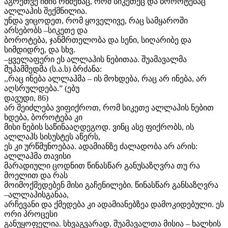
აგრეთვე იმის რწმენაც, რომ სიკეთეც და ბოროტებაც
ალლაჰის შექმნილია.
უნდა ვიცოდეთ, რომ ყოველივე, რაც სამყაროში
არსებობს –სიკეთე და
ბოროტება, ჯანმრთელობა და სენი, სიღარიბე და
სიმდიდრე, და სხვ.
–ყველაფერი ეს ალლაჰის ნებითაა. შუამავალმა
მუჰამმედმა (ს.ა.ს) ბრძანა:
,,რაც ინება ალლაჰმა – ის მოხდება, რაც არ ინება, არ
აღსრულდება.” (ებუ
დავუდი, 86)
არ შეიძლება ვიფიქროთ, რომ სიკეთე ალლაჰის ნებით
ხდება, ბოროტება კი
მისი ნების საწინააღდეგოდ. ვინც ასე ფიქრობს, ის
ალლაჰს სისუსტეს აწერს,
ეს კი ურწმუნოებაა. ადამიანზე ძალადობა არ არის:
ალლაჰმა თავისი
მარადიული ცოდნით წინასწარ განუსაზღვრა თუ რა
მოელით და რას
მოიმოქმედებენ მისი გაჩენილები. წინასწარ განსაზღვრა
–ალლაჰისგანაა,
არჩევანი და ქმედება კი ადამიანებზეა დამოკიდებული. ეს
ორი პროცესი
განუყოფელია. სხვაგვარად, შუამავალთა მისია – ხალხის